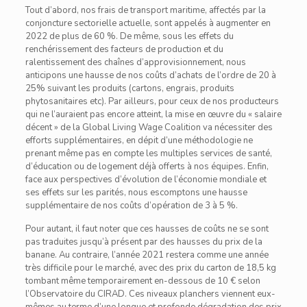
Tout d’abord, nos frais de transport maritime, affectés par la
conjoncture sectorielle actuelle, sont appelés à augmenter en
2022 de plus de 60 %. De même, sous les effets du
renchérissement des facteurs de production et du
ralentissement des chaînes d’approvisionnement, nous
anticipons une hausse de nos coûts d’achats de l’ordre de 20 à
25% suivant les produits (cartons, engrais, produits
phytosanitaires etc). Par ailleurs, pour ceux de nos producteurs
qui ne l’auraient pas encore atteint, la mise en œuvre du « salaire
décent » de la Global Living Wage Coalition va nécessiter des
efforts supplémentaires, en dépit d’une méthodologie ne
prenant même pas en compte les multiples services de santé,
d’éducation ou de logement déjà offerts à nos équipes. Enfin,
face aux perspectives d’évolution de l’économie mondiale et
ses effets sur les parités, nous escomptons une hausse
supplémentaire de nos coûts d’opération de 3 à 5 %.
Pour autant, il faut noter que ces hausses de coûts ne se sont
pas traduites jusqu’à présent par des hausses du prix de la
banane. Au contraire, l’année 2021 restera comme une année
très difficile pour le marché, avec des prix du carton de 18,5 kg
tombant même temporairement en-dessous de 10 € selon
l’Observatoire du CIRAD. Ces niveaux planchers viennent eux-