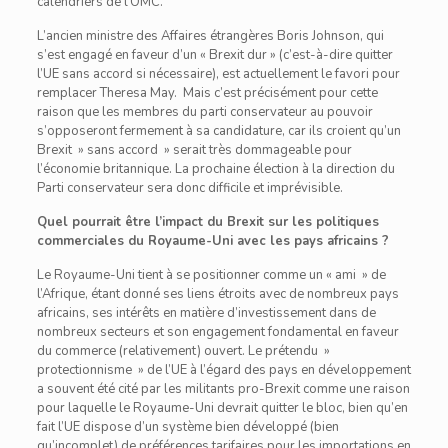
calendriers de l’OMC.
L’ancien ministre des Affaires étrangères Boris Johnson, qui
s’est engagé en faveur d’un « Brexit dur » (c’est-à-dire quitter
l’UE sans accord si nécessaire), est actuellement le favori pour
remplacer Theresa May. Mais c’est précisément pour cette
raison que les membres du parti conservateur au pouvoir
s’opposeront fermement à sa candidature, car ils croient qu’un
Brexit » sans accord » serait très dommageable pour
l’économie britannique. La prochaine élection à la direction du
Parti conservateur sera donc difficile et imprévisible.
Quel pourrait être l’impact du Brexit sur les politiques
commerciales du Royaume-Uni avec les pays africains ?
Le Royaume-Uni tient à se positionner comme un « ami » de
l’Afrique, étant donné ses liens étroits avec de nombreux pays
africains, ses intérêts en matière d’investissement dans de
nombreux secteurs et son engagement fondamental en faveur
du commerce (relativement) ouvert. Le prétendu »
protectionnisme » de l’UE à l’égard des pays en développement
a souvent été cité par les militants pro-Brexit comme une raison
pour laquelle le Royaume-Uni devrait quitter le bloc, bien qu’en
fait l’UE dispose d’un système bien développé (bien
qu’incomplet) de préférences tarifaires pour les importations en