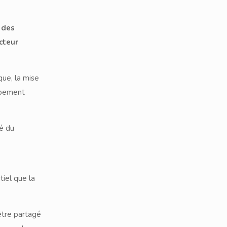
 des
cteur
que, la mise
oppement
té du
tiel que la
être partagé