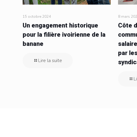
15 octobre 2024
8 mars 20
Un engagement historique
Côte d
pour la filière ivoirienne de la
commu
banane
salair
par le
Lire la suite
syndic
Li